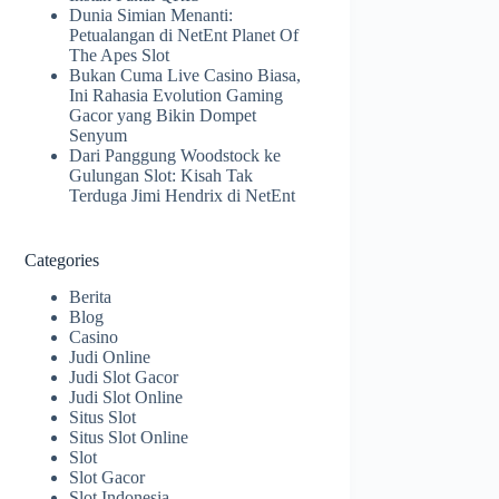
Dunia Simian Menanti:
Petualangan di NetEnt Planet Of
The Apes Slot
Bukan Cuma Live Casino Biasa,
Ini Rahasia Evolution Gaming
Gacor yang Bikin Dompet
Senyum
Dari Panggung Woodstock ke
Gulungan Slot: Kisah Tak
Terduga Jimi Hendrix di NetEnt
Categories
Berita
Blog
Casino
Judi Online
Judi Slot Gacor
Judi Slot Online
Situs Slot
Situs Slot Online
Slot
Slot Gacor
Slot Indonesia