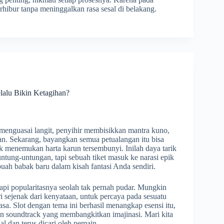
erhibur tanpa meninggalkan rasa sesal di belakang.
elalu Bikin Ketagihan?
menguasai langit, penyihir membisikkan mantra kuno,
. Sekarang, bayangkan semua petualangan itu bisa
 menemukan harta karun tersembunyi. Inilah daya tarik
ntung-untungan, tapi sebuah tiket masuk ke narasi epik
uah babak baru dalam kisah fantasi Anda sendiri.
 tapi popularitasnya seolah tak pernah pudar. Mungkin
ri sejenak dari kenyataan, untuk percaya pada sesuatu
asa. Slot dengan tema ini berhasil menangkap esensi itu,
n soundtrack yang membangkitkan imajinasi. Mari kita
al dan terus dicari oleh pemain.