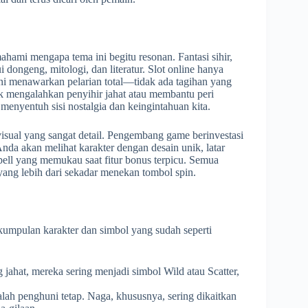
ami mengapa tema ini begitu resonan. Fantasi sihir,
dongeng, mitologi, dan literatur. Slot online hanya
a ini menawarkan pelarian total—tidak ada tagihan yang
uk mengalahkan penyihir jahat atau membantu peri
 menyentuh sisi nostalgia dan keingintahuan kita.
 visual yang sangat detail. Pengembang game berinvestasi
nda akan melihat karakter dengan desain unik, latar
spell yang memukau saat fitur bonus terpicu. Semua
ang lebih dari sekadar menekan tombol spin.
ekumpulan karakter dan simbol yang sudah seperti
ahat, mereka sering menjadi simbol Wild atau Scatter,
alah penghuni tetap. Naga, khususnya, sering dikaitkan