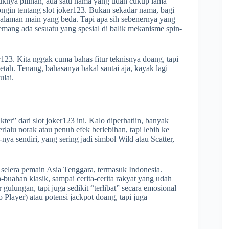
kuknya pilihan, ada satu nama yang udah cukup lama
mongin tentang slot joker123. Bukan sekadar nama, bagi
galaman main yang beda. Tapi apa sih sebenernya yang
emang ada sesuatu yang spesial di balik mekanisme spin-
er123. Kita nggak cuma bahas fitur teknisnya doang, tapi
tah. Tenang, bahasanya bakal santai aja, kayak lagi
ulai.
ter” dari slot joker123 ini. Kalo diperhatiin, banyak
rlalu norak atau penuh efek berlebihan, tapi lebih ke
nya sendiri, yang sering jadi simbol Wild atau Scatter,
 selera pemain Asia Tenggara, termasuk Indonesia.
-buahan klasik, sampai cerita-cerita rakyat yang udah
 gulungan, tapi juga sedikit “terlibat” secara emosional
Player) atau potensi jackpot doang, tapi juga