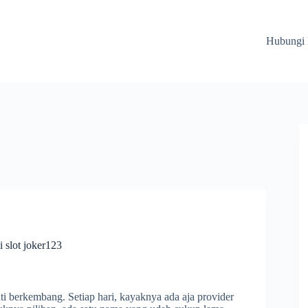
Hubungi
 slot joker123
ti berkembang. Setiap hari, kayaknya ada aja provider