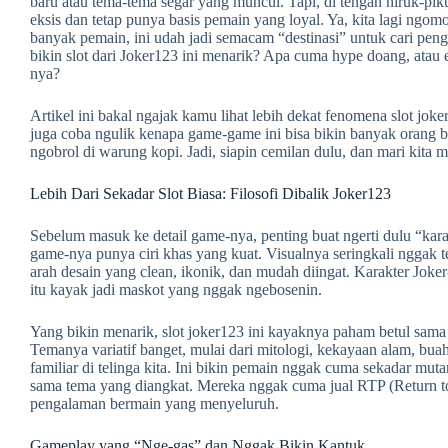
baru atau tema-tema segar yang muncul. Tapi, di tengah hiruk-pi
eksis dan tetap punya basis pemain yang loyal. Ya, kita lagi ngo
banyak pemain, ini udah jadi semacam “destinasi” untuk cari pen
bikin slot dari Joker123 ini menarik? Apa cuma hype doang, atau 
nya?
Artikel ini bakal ngajak kamu lihat lebih dekat fenomena slot jok
juga coba ngulik kenapa game-game ini bisa bikin banyak orang be
ngobrol di warung kopi. Jadi, siapin cemilan dulu, dan mari kita m
Lebih Dari Sekadar Slot Biasa: Filosofi Dibalik Joker123
Sebelum masuk ke detail game-nya, penting buat ngerti dulu “karak
game-nya punya ciri khas yang kuat. Visualnya seringkali nggak te
arah desain yang clean, ikonik, dan mudah diingat. Karakter Joker-
itu kayak jadi maskot yang nggak ngebosenin.
Yang bikin menarik, slot joker123 ini kayaknya paham betul sama
Temanya variatif banget, mulai dari mitologi, kekayaan alam, buah
familiar di telinga kita. Ini bikin pemain nggak cuma sekadar mutar
sama tema yang diangkat. Mereka nggak cuma jual RTP (Return to 
pengalaman bermain yang menyeluruh.
Gameplay yang “Nge-gas” dan Nggak Bikin Kantuk