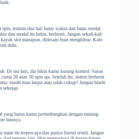
 baik.
i spin, tentuin dua hal: batas waktu dan batas modal.
u dan modal itu habis, berhenti. Jangan sekali-kali
3, kayak slot manapun, didesain buat menghibur. Kalo
nti dulu.
ah. Di sisi lain, dia bikin kamu kurang kontrol. Saran
 cuma 20 atau 50 spin aja. Setelah itu, sistem berhenti
 kamu: masih mau lanjut atau udah cukup? Jangan biarin
m sekejap.
 hal yang harus kamu pertimbangkan dengan matang
ne lainnya.
u main itu terpercaya dan punya lisensi resmi. Jangan
w dari pemain lain, lihat reputasinya di forum-forum