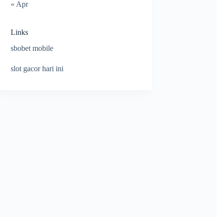
« Apr
Links
sbobet mobile
slot gacor hari ini