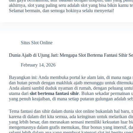
akhirnya, slot yang paling seru adalah slot yang bisa bikin kamu t
Selamat bermain, dan semoga hokinya selalu menyertai!
Situs Slot Online
Dunia Ajaib di Ujung Jari: Mengapa Slot Bertema Fantasi Sihir S
February 14, 2026
Bayangkan ini: Anda membuka portal ke alam lain, di mana naga 
dan hutan penuh dengan makhluk ajaib menunggu untuk ditemukan
Anda alami sambil duduk nyaman di rumah, dengan peluang untuk
utama dari
slot bertema fantasi sihir
. Bukan sekadar permainan u
yang penuh keajaiban, di mana setiap putaran gulungan adalah seb
Tema fantasi dan sihir dalam dunia slot online bukanlah hal baru,
karena di dalam diri kita semua, ada keinginan untuk melarikan di
yang lebih besar, dan merasakan sensasi memiliki kekuatan luar bi
mengemasnya dalam grafis memukau, fitur bonus yang imersif, da
selami lebih dalam apa yang membuat kategori slot ini begitu spesi