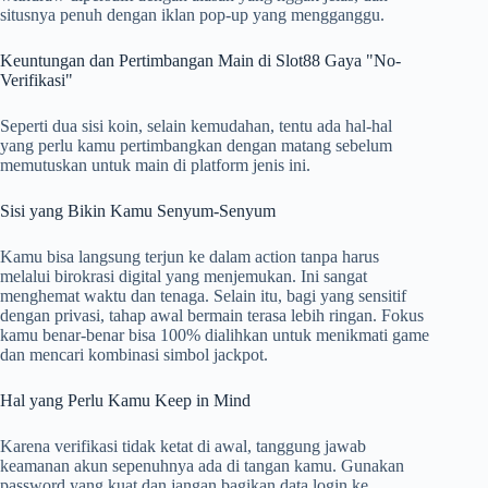
situsnya penuh dengan iklan pop-up yang mengganggu.
Keuntungan dan Pertimbangan Main di Slot88 Gaya "No-
Verifikasi"
Seperti dua sisi koin, selain kemudahan, tentu ada hal-hal
yang perlu kamu pertimbangkan dengan matang sebelum
memutuskan untuk main di platform jenis ini.
Sisi yang Bikin Kamu Senyum-Senyum
Kamu bisa langsung terjun ke dalam action tanpa harus
melalui birokrasi digital yang menjemukan. Ini sangat
menghemat waktu dan tenaga. Selain itu, bagi yang sensitif
dengan privasi, tahap awal bermain terasa lebih ringan. Fokus
kamu benar-benar bisa 100% dialihkan untuk menikmati game
dan mencari kombinasi simbol jackpot.
Hal yang Perlu Kamu Keep in Mind
Karena verifikasi tidak ketat di awal, tanggung jawab
keamanan akun sepenuhnya ada di tangan kamu. Gunakan
password yang kuat dan jangan bagikan data login ke