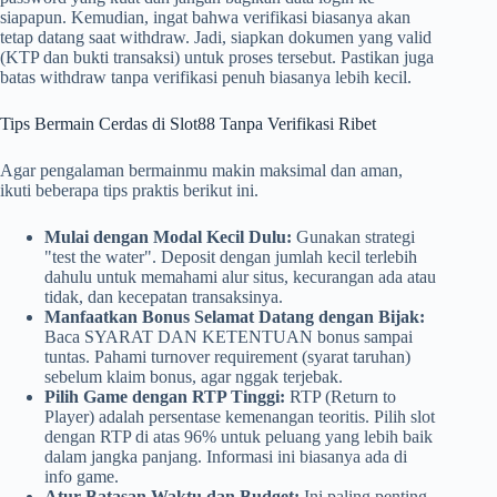
siapapun. Kemudian, ingat bahwa verifikasi biasanya akan
tetap datang saat withdraw. Jadi, siapkan dokumen yang valid
(KTP dan bukti transaksi) untuk proses tersebut. Pastikan juga
batas withdraw tanpa verifikasi penuh biasanya lebih kecil.
Tips Bermain Cerdas di Slot88 Tanpa Verifikasi Ribet
Agar pengalaman bermainmu makin maksimal dan aman,
ikuti beberapa tips praktis berikut ini.
Mulai dengan Modal Kecil Dulu:
Gunakan strategi
"test the water". Deposit dengan jumlah kecil terlebih
dahulu untuk memahami alur situs, kecurangan ada atau
tidak, dan kecepatan transaksinya.
Manfaatkan Bonus Selamat Datang dengan Bijak:
Baca SYARAT DAN KETENTUAN bonus sampai
tuntas. Pahami turnover requirement (syarat taruhan)
sebelum klaim bonus, agar nggak terjebak.
Pilih Game dengan RTP Tinggi:
RTP (Return to
Player) adalah persentase kemenangan teoritis. Pilih slot
dengan RTP di atas 96% untuk peluang yang lebih baik
dalam jangka panjang. Informasi ini biasanya ada di
info game.
Atur Batasan Waktu dan Budget:
Ini paling penting.