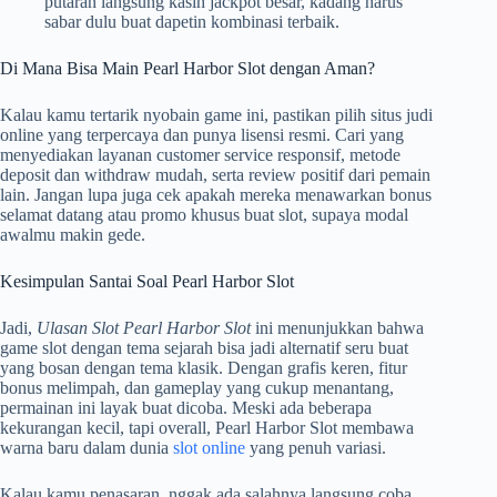
putaran langsung kasih jackpot besar, kadang harus
sabar dulu buat dapetin kombinasi terbaik.
Di Mana Bisa Main Pearl Harbor Slot dengan Aman?
Kalau kamu tertarik nyobain game ini, pastikan pilih situs judi
online yang terpercaya dan punya lisensi resmi. Cari yang
menyediakan layanan customer service responsif, metode
deposit dan withdraw mudah, serta review positif dari pemain
lain. Jangan lupa juga cek apakah mereka menawarkan bonus
selamat datang atau promo khusus buat slot, supaya modal
awalmu makin gede.
Kesimpulan Santai Soal Pearl Harbor Slot
Jadi,
Ulasan Slot Pearl Harbor Slot
ini menunjukkan bahwa
game slot dengan tema sejarah bisa jadi alternatif seru buat
yang bosan dengan tema klasik. Dengan grafis keren, fitur
bonus melimpah, dan gameplay yang cukup menantang,
permainan ini layak buat dicoba. Meski ada beberapa
kekurangan kecil, tapi overall, Pearl Harbor Slot membawa
warna baru dalam dunia
slot online
yang penuh variasi.
Kalau kamu penasaran, nggak ada salahnya langsung coba