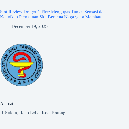
Slot Review Dragon’s Fire: Mengupas Tuntas Sensasi dan
Keunikan Permainan Slot Bertema Naga yang Membara
December 19, 2025
Alamat
Jl. Sukun, Rana Loba, Kec. Borong.