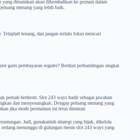
uhan yang dimainkan akan dikembalikan ke pemain dalam
peluang menang yang lebih baik.
 Tetaplah tenang, dan jangan terlalu fokus mencari
slot garis pembayaran reguler? Berikut perbandingan singkat
ak pernah berhenti. Slot 243 ways hadir sebagai jawaban
tungkan dan menyenangkan. Dengan peluang menang yang
nkan jika mode permainan ini terus diminati.
ntungan. Jadi, gunakanlah strategi yang bijak, dikelola
an sedang menunggu di gulungan mesin slot 243 ways yang