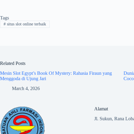
Tags
#
situs slot online terbaik
Related Posts
Mesin Slot Egypt’s Book Of Mystery: Rahasia Firaun yang
Dunia
Menggoda di Ujung Jari
Coco
March 4, 2026
Alamat
Jl. Sukun, Rana Lob