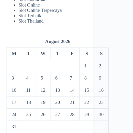
Slot Online
Slot Online Terpercaya
Slot Terbaik
Slot Thailand
August 2026
M
T
W
T
F
S
S
1
2
3
4
5
6
7
8
9
10
11
12
13
14
15
16
17
18
19
20
21
22
23
24
25
26
27
28
29
30
31