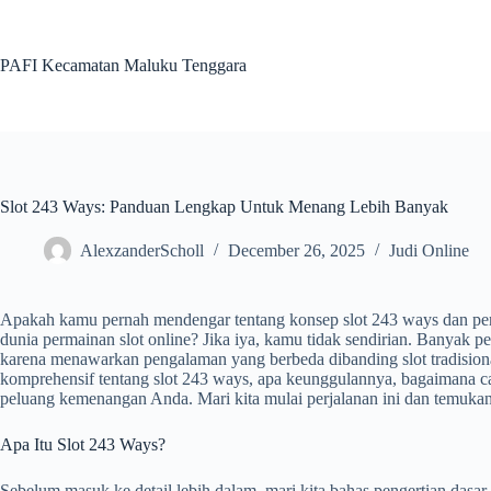
Skip
to
content
PAFI Kecamatan Maluku Tenggara
Slot 243 Ways: Panduan Lengkap Untuk Menang Lebih Banyak
AlexzanderScholl
December 26, 2025
Judi Online
Apakah kamu pernah mendengar tentang konsep slot 243 ways dan pe
dunia permainan slot online? Jika iya, kamu tidak sendirian. Banyak p
karena menawarkan pengalaman yang berbeda dibanding slot tradisional
komprehensif tentang slot 243 ways, apa keunggulannya, bagaimana car
peluang kemenangan Anda. Mari kita mulai perjalanan ini dan temukan ra
Apa Itu Slot 243 Ways?
Sebelum masuk ke detail lebih dalam, mari kita bahas pengertian dasar