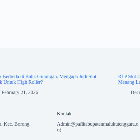
 Berbeda di Balik Gulungan: Mengapa Judi Slot
RTP Slot D
k Untuk High Roller?
Menang Le
February 21, 2026
Dece
Kontak
a, Kec. Borong.
Admin@pafikabupatenmalukutenggara.o
rg