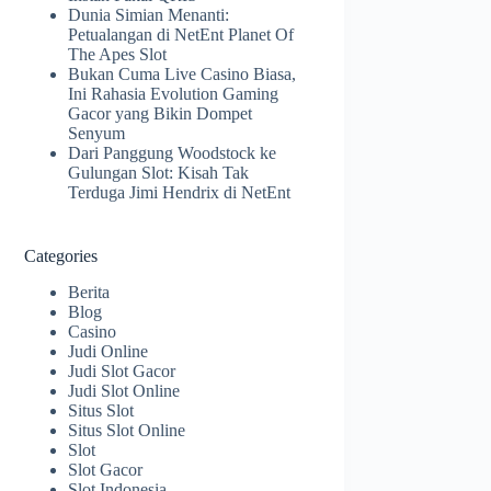
Dunia Simian Menanti:
Petualangan di NetEnt Planet Of
The Apes Slot
Bukan Cuma Live Casino Biasa,
Ini Rahasia Evolution Gaming
Gacor yang Bikin Dompet
Senyum
Dari Panggung Woodstock ke
Gulungan Slot: Kisah Tak
Terduga Jimi Hendrix di NetEnt
Categories
Berita
Blog
Casino
Judi Online
Judi Slot Gacor
Judi Slot Online
Situs Slot
Situs Slot Online
Slot
Slot Gacor
Slot Indonesia