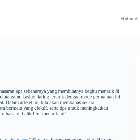
Hubungi
nasaran apa sebenarnya yang membuatnya begitu menarik di
ecinta game kasino daring tertarik dengan mode permainan ini
. Dalam artikel ini, kita akan membahas secara
a bermain yang efektif, serta tips untuk meningkatkan
hasia di balik fitur menarik ini!
 dari
slot gacor
243 ways. Secara sederhana, slot 243 ways