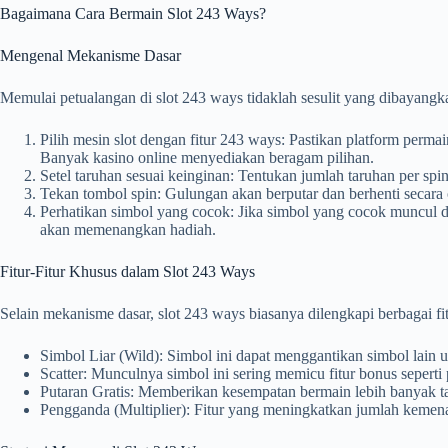
Bagaimana Cara Bermain Slot 243 Ways?
Mengenal Mekanisme Dasar
Memulai petualangan di slot 243 ways tidaklah sesulit yang dibayang
Pilih mesin slot dengan fitur 243 ways: Pastikan platform per
Banyak kasino online menyediakan beragam pilihan.
Setel taruhan sesuai keinginan: Tentukan jumlah taruhan per spin
Tekan tombol spin: Gulungan akan berputar dan berhenti secara
Perhatikan simbol yang cocok: Jika simbol yang cocok muncul di
akan memenangkan hadiah.
Fitur-Fitur Khusus dalam Slot 243 Ways
Selain mekanisme dasar, slot 243 ways biasanya dilengkapi berbagai
Simbol Liar (Wild): Simbol ini dapat menggantikan simbol lai
Scatter: Munculnya simbol ini sering memicu fitur bonus seperti p
Putaran Gratis: Memberikan kesempatan bermain lebih banyak 
Pengganda (Multiplier): Fitur yang meningkatkan jumlah kemena